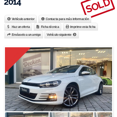
SOLD
2014
Precio
Vehículo anterior
Contacta para más información
Haz un oferta
Ficha técnica
Imprime esta ficha
Envíaselo a un amigo
Vehículo siguiente
Vendido