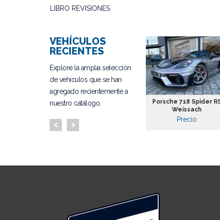
LIBRO REVISIONES
VEHÍCULOS
RECIENTES
Explore la amplia selección
de vehículos que se han
agregado recientemente a
 Golf GTI
Audi SQ5
Porsche 718 Spider R
nuestro catálogo.
io
Weissach
31.900€
io
Precio