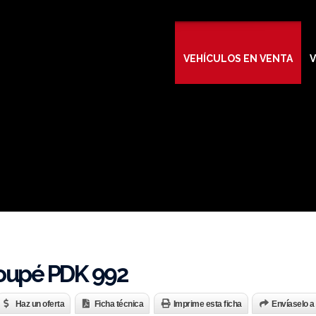
VEHÍCULOS EN VENTA
V
Coupé PDK 992
Haz un oferta
Ficha técnica
Imprime esta ficha
Envíaselo a