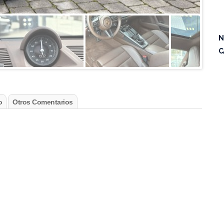
N
C
o
Otros Comentarios