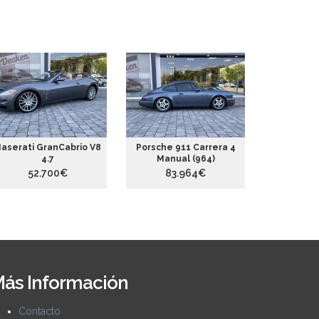
aserati GranCabrio V8
Porsche 911 Carrera 4
Porsche 
4.7
Manual (964)
2
52.700€
83.964€
52
ás Información
Contacto