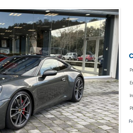
C
P
E
I
P
Fr