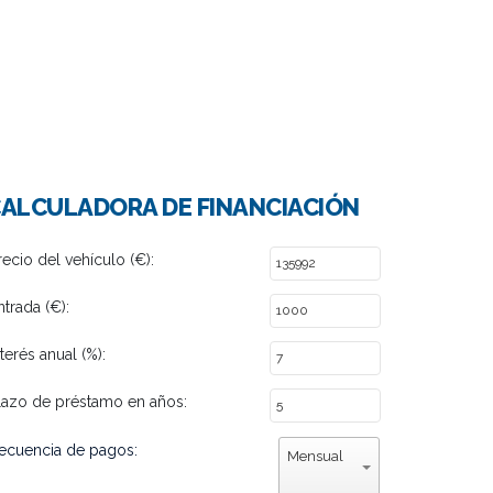
ALCULADORA DE FINANCIACIÓN
recio del vehículo (€):
ntrada (€):
nterés anual (%):
lazo de préstamo en años:
ecuencia de pagos:
Mensual