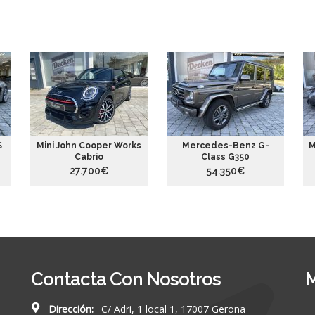
S
Mini John Cooper Works
Mercedes-Benz G-
M
Cabrio
Class G350
27.700€
54.350€
Contacta Con Nosotros
M
Dirección:
C/ Adri, 1 local 1, 17007 Gerona