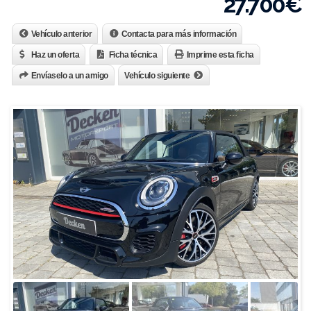
27.700
€
Vehículo anterior
Contacta para más información
Haz un oferta
Ficha técnica
Imprime esta ficha
Envíaselo a un amigo
Vehículo siguiente