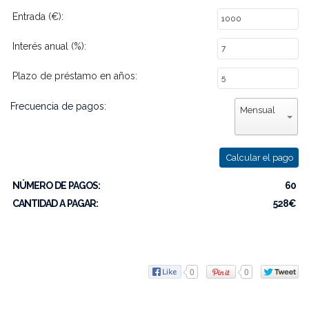
Entrada (€):
Interés anual (%):
Plazo de préstamo en años:
Frecuencia de pagos:
Mensual
Calcular el pago
NÚMERO DE PAGOS:
60
CANTIDAD A PAGAR:
528€
0
0