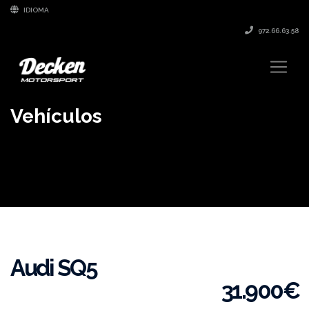
IDIOMA
972.66.63.58
Vehículos
Audi SQ5
31.900
€