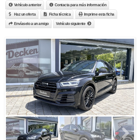
Vehículo anterior
Contacta para más información
Haz un oferta
Ficha técnica
Imprime esta ficha
Envíaselo a un amigo
Vehículo siguiente