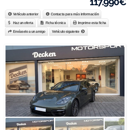
117.990
€
Vehículo anterior
Contacta para más información
Haz un oferta
Ficha técnica
Imprime esta ficha
Envíaselo a un amigo
Vehículo siguiente