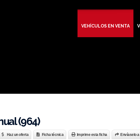
VEHÍCULOS EN VENTA
V
nual (964)
Haz un oferta
Ficha técnica
Imprime esta ficha
Envíaselo a