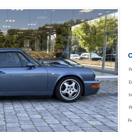
C
P
E
I
P
Fr