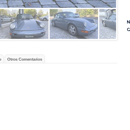
N
C
o
Otros Comentarios