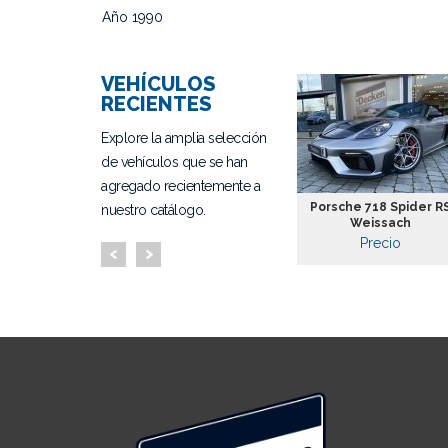
Año 1990
VEHÍCULOS
RECIENTES
Explore la amplia selección
de vehículos que se han
agregado recientemente a
 Golf GTI
Audi SQ5
Porsche 718 Spider R
nuestro catálogo.
io
Weissach
31.900€
io
Precio