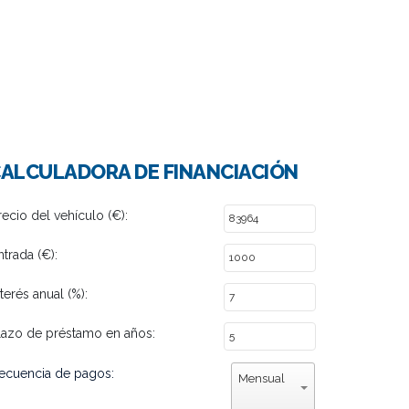
ALCULADORA DE FINANCIACIÓN
recio del vehículo (€):
ntrada (€):
nterés anual (%):
lazo de préstamo en años:
ecuencia de pagos:
Mensual