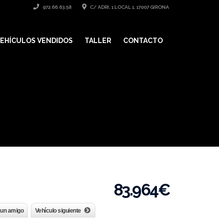
972.66.63.58
C/ ADRI, 1 LOCAL 1, 17007 GIRONA
EHÍCULOS VENDIDOS
TALLER
CONTACTO
83.964
€
 un amigo
Vehículo siguiente