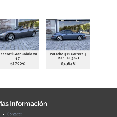
aserati GranCabrio V8
Porsche 911 Carrera 4
Porsche 
4.7
Manual (964)
2
52.700€
83.964€
52
ás Información
Contacto