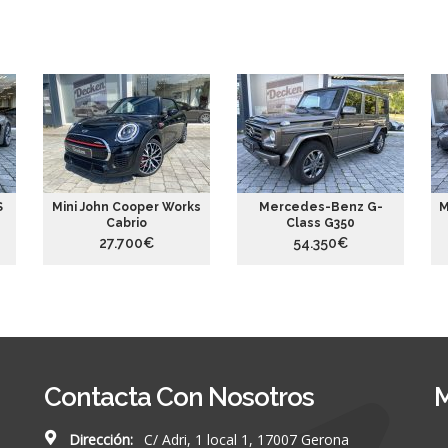
S
Mini John Cooper Works
Mercedes-Benz G-
M
Cabrio
Class G350
27.700€
54.350€
Contacta Con Nosotros
M
Dirección:
C/ Adri, 1 local 1, 17007 Gerona