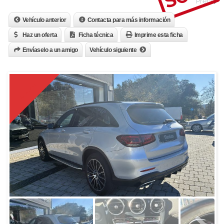
Precio
Vehículo anterior
Contacta para más información
Haz un oferta
Ficha técnica
Imprime esta ficha
Envíaselo a un amigo
Vehículo siguiente
Vendido